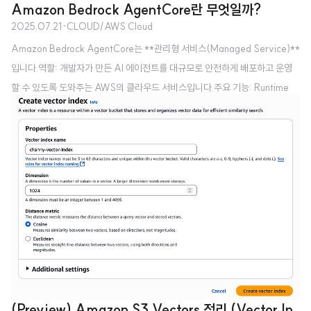
Amazon Bedrock AgentCore란 무엇일까?
적으로 가정하고, 데이터베이스의 퍼포먼스를 챙긴다.3. 반짝 세일처럼, 동일한
2025.07.21
·
CLOUD/AWS Cloud
밀리초에 동일한 레코드로 충돌이 벌어질 것 같으면 큐로 처리한다.4. 단, 트레
Amazon Bedrock AgentCore는 **관리형 서비스(Managed Service)**
이드 오프로 애플리케이션 단에서 견고한 충돌 감지 및 리트라이 로직이 필요하
입니다.역할: 개발자가 만든 AI 에이전트를 대규모로 안전하게 배포하고 운영
다. 낙관적 원칙: 조화를 가정하고 마지막에 검증하라낙관적 동시성 제어(OC
할 수 있도록 도와주는 AWS의 클라우드 서비스입니다.주요 기능: Runtime
C)는 충돌이 드물 것이라는 "낙관적인" 가정에 기반합니다. 이 방식은 잠금의
(실행 환경), Observability(모니터링), Identity(보안 및 접근 제어), Gatew
선행 비용을 피함으로써 처리량을 극대화하는 데 우선순위를 둡니다...
ay(외부 연결 관리) 등 운영에 필요한 인프라와 기능을 제공합니다.비유: 건축
가가 설계한 건물을 실제 지을 수 있는 안정적인 대지와 공사 현장, 그리고 감시
시스템을 제공하는 것과 같습니다. 개발자는 건물 자체의 설계도만 제공하면 나
머지는 AWS가 관리해 줍니다.결론: 두 기술의 관계LangChain과 Amazon B
edrock AgentCore는 서로 대..
(Preview) Amazon S3 Vectors 정리 (Vector In