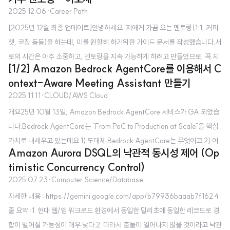
atadog에서 Technical Enablement Manager로 일하고 있습니다.TEM이
2025.12.06
·
Career Path
다른 회사에는 보기 드문 포지션이고, 이름에 매니저가 들어가서 피플 매니저인
[2025년 12월 최종 업데이트]안녕하세요. 저에게 가끔 오는 멘토링(1:1, 커피
가 하고 헷갈리실 것 같습니다.오늘은 제 포지션에 대해 간단히 소개해보고자
챗, 코칭 등등)을 하는데, 이를 원할히 하기위한 가이드 문서를 작성했습니다.서
합니다. 그런데 잠깐, 제 포지션을 이해하기 위해서는 알아야하는 개념이 있습
로의 시간은 아주 소중하고, 멘토링을 지속 가능하게 하려고 만들었므로, 꼭 지
니다.바로 프리세일즈와 포스트세일즈입니다. 굳이 구분을 해보자면 AWS SA
[1/2] Amazon Bedrock AgentCore를 이용해서 C
켜주시길 바랍니다. 제 간단 소개총 경력 4년차의 전직 AWS SA, 현직 Datad
가 프리세일즈 엔지니어라면, TEM은 포스트세일즈 엔지니어입니..
ontext-Aware Meeting Assistant 만들기
og Technical Enablement Manager 입니다.짧은 기간동안 국내 스타트업,
2025.11.11
·
CLOUD/AWS Cloud
국내 중견기업, 글로벌 테크기업까지 경험했습니다.AWS에서 Solutions Arc
개요25년 10월 13일, Amazon Bedrock AgentCore 서비스가 GA 되었습
hitect로 근무했습니다.최근(25년 12월)에 Datadog의 Technical Enablem
니다.Bedrock AgentCore는 "From PoC to Production at Scale"을 핵심
ent Manager 포지션으로 이직했습니다.제 멘토링은 국내에서 외국계 테크 기
가치로 내세우고 있는데요.1) 도대체 Bedrock AgentCore는 무엇이고 2) 어
업을 목표로 하는 신입/Early ..
Amazon Aurora DSQL의 낙관적 동시성 제어 (Op
떻게 PoC부터 Production까지, 그것도 대규모로 에이전트 서비스를 운영 할
timistic Concurrency Control)
수 있다는걸까요? AgentCore를 활용해 Context-Aware Meeting Assista
2025.07.23
·
Computer Science/Database
nt를 만들어보면서, Bedrock AgentCore를 이해해보겠습니다. 시나리오여
자세한 내용 : https://gemini.google.com/app/b79936baaab7f162 4
러분은 AnyCompany사의 개발자입니다. 그런데, 여러분 회사의 세일즈팀의
줄 요약 :1. 현대 웹/앱 워크로드 환경에서 동일한 밀리초에 동일한 레코드로 경
이직율이 너무 높아서, 고객 히스토리에 대한 인수 인계가 잘 안되고 있습니다.
합이 벌어질 가능성이 매우 낮다.2. 따라서 충돌이 일어나지 않을 것이라고 낙관
담당 ..