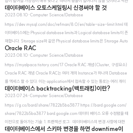
합이 벌어질 가능성이 매우 낮다.2. 따라서 충돌이 일어나지 않을 것이라고 낙관
데이터베이스 오토스케일링시 신경써야 할 것
적으로 가정하고, 데이터베이스의 퍼포먼스를 챙긴다.3. 반짝 세일처럼, 동일한
2023.08.10
·
Computer Science/Database
밀리초에 동일한 레코드로 충돌이 벌어질 것 같으면 큐로 처리한다.4. 단, 트레
https://dev.mysql.com/doc/refman/8.0/en/table-size-limit.html 데
이드 오프로 애플리케이션 단에서 견고한 충돌 감지 및 리트라이 로직이 필요하
이터베이스에는 Physical database limits과 Logical database limits이 존
다. 낙관적 원칙: 조화를 가정하고 마지막에 검증하라낙관적 동시성 제어(OC
재합니다. Storage size와 같은 Physical database limits은 Storage Auto
C)는 충돌이 드물 것이라는 "낙관적인" 가정에 기반합니다. 이 방식은 잠금의
Oracle RAC
Scaling으로 대응할 수 있지만, 데이터베이스 내부에서 일어나는 Logical dat
선행 비용을 피함으로써 처리량을 극대화하는 데 우선순위를 둡니다...
2023.08.10
·
Computer Science/Database
abase limits (ex. 맥시멈 테이블 스페이스 리밋, 운영체제의 파일 사이즈 리밋
https://myalpaca.tistory.com/17 Oracle RAC 개념(Cluster, 구성요소)
등)은 직접 대응을 해주셔야 합니다.
Oracle RAC 개념 Oracle RAC는 여러 개의 Instance가 하나의 Database
를 엑세스 할 수 있다. 이는 application에서 접속할 수 있는 통로는 여러 개이
데이터베이스 backtracking(백트래킹)이란?
며 Database는 하나인 형태이다. Oracle RAC = N개의 Instance + 1개의
2023.07.24
·
Computer Science/Database
D myalpaca.tistory.com from database mock meeting
https://g.co/bard/share/7822b5ba3877 https://bard.google.com/
share/7822b5ba3877 bard.google.com 데이터 베이스 오류 수정됐을 때
이전으로 돌아가는 기술. 1. 트랜잭션 로그 : 데이터베이스의 변경 사항에 대한
데이터베이스에서 스키마 변경을 하면 downtime이
히스토리 2. 데이터 베이스 스냅샷을 중간 중간에 찍어둠 Database Backtra