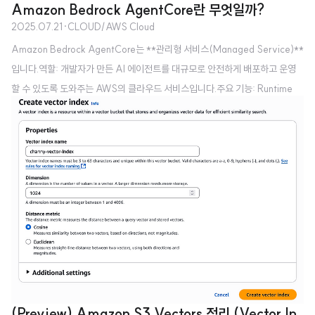
Amazon Bedrock AgentCore란 무엇일까?
적으로 가정하고, 데이터베이스의 퍼포먼스를 챙긴다.3. 반짝 세일처럼, 동일한
2025.07.21
·
CLOUD/AWS Cloud
밀리초에 동일한 레코드로 충돌이 벌어질 것 같으면 큐로 처리한다.4. 단, 트레
Amazon Bedrock AgentCore는 **관리형 서비스(Managed Service)**
이드 오프로 애플리케이션 단에서 견고한 충돌 감지 및 리트라이 로직이 필요하
입니다.역할: 개발자가 만든 AI 에이전트를 대규모로 안전하게 배포하고 운영
다. 낙관적 원칙: 조화를 가정하고 마지막에 검증하라낙관적 동시성 제어(OC
할 수 있도록 도와주는 AWS의 클라우드 서비스입니다.주요 기능: Runtime
C)는 충돌이 드물 것이라는 "낙관적인" 가정에 기반합니다. 이 방식은 잠금의
(실행 환경), Observability(모니터링), Identity(보안 및 접근 제어), Gatew
선행 비용을 피함으로써 처리량을 극대화하는 데 우선순위를 둡니다...
ay(외부 연결 관리) 등 운영에 필요한 인프라와 기능을 제공합니다.비유: 건축
가가 설계한 건물을 실제 지을 수 있는 안정적인 대지와 공사 현장, 그리고 감시
시스템을 제공하는 것과 같습니다. 개발자는 건물 자체의 설계도만 제공하면 나
머지는 AWS가 관리해 줍니다.결론: 두 기술의 관계LangChain과 Amazon B
edrock AgentCore는 서로 대..
(Preview) Amazon S3 Vectors 정리 (Vector In