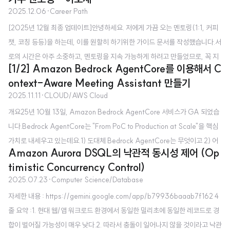
atadog에서 Technical Enablement Manager로 일하고 있습니다.TEM이
2025.12.06
·
Career Path
다른 회사에는 보기 드문 포지션이고, 이름에 매니저가 들어가서 피플 매니저인
[2025년 12월 최종 업데이트]안녕하세요. 저에게 가끔 오는 멘토링(1:1, 커피
가 하고 헷갈리실 것 같습니다.오늘은 제 포지션에 대해 간단히 소개해보고자
챗, 코칭 등등)을 하는데, 이를 원할히 하기위한 가이드 문서를 작성했습니다.서
합니다. 그런데 잠깐, 제 포지션을 이해하기 위해서는 알아야하는 개념이 있습
로의 시간은 아주 소중하고, 멘토링을 지속 가능하게 하려고 만들었므로, 꼭 지
니다.바로 프리세일즈와 포스트세일즈입니다. 굳이 구분을 해보자면 AWS SA
[1/2] Amazon Bedrock AgentCore를 이용해서 C
켜주시길 바랍니다. 제 간단 소개총 경력 4년차의 전직 AWS SA, 현직 Datad
가 프리세일즈 엔지니어라면, TEM은 포스트세일즈 엔지니어입니..
ontext-Aware Meeting Assistant 만들기
og Technical Enablement Manager 입니다.짧은 기간동안 국내 스타트업,
2025.11.11
·
CLOUD/AWS Cloud
국내 중견기업, 글로벌 테크기업까지 경험했습니다.AWS에서 Solutions Arc
개요25년 10월 13일, Amazon Bedrock AgentCore 서비스가 GA 되었습
hitect로 근무했습니다.최근(25년 12월)에 Datadog의 Technical Enablem
니다.Bedrock AgentCore는 "From PoC to Production at Scale"을 핵심
ent Manager 포지션으로 이직했습니다.제 멘토링은 국내에서 외국계 테크 기
가치로 내세우고 있는데요.1) 도대체 Bedrock AgentCore는 무엇이고 2) 어
업을 목표로 하는 신입/Early ..
Amazon Aurora DSQL의 낙관적 동시성 제어 (Op
떻게 PoC부터 Production까지, 그것도 대규모로 에이전트 서비스를 운영 할
timistic Concurrency Control)
수 있다는걸까요? AgentCore를 활용해 Context-Aware Meeting Assista
2025.07.23
·
Computer Science/Database
nt를 만들어보면서, Bedrock AgentCore를 이해해보겠습니다. 시나리오여
자세한 내용 : https://gemini.google.com/app/b79936baaab7f162 4
러분은 AnyCompany사의 개발자입니다. 그런데, 여러분 회사의 세일즈팀의
줄 요약 :1. 현대 웹/앱 워크로드 환경에서 동일한 밀리초에 동일한 레코드로 경
이직율이 너무 높아서, 고객 히스토리에 대한 인수 인계가 잘 안되고 있습니다.
합이 벌어질 가능성이 매우 낮다.2. 따라서 충돌이 일어나지 않을 것이라고 낙관
담당 ..