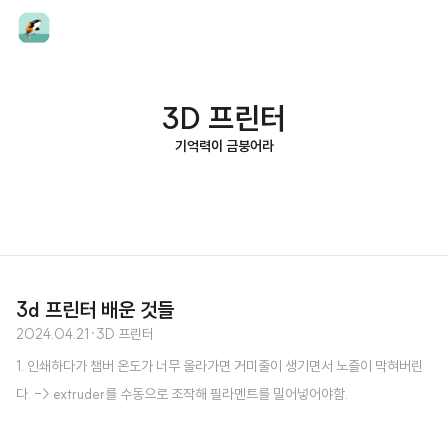
3D 프린터
기억력이 금붕어라
3d 프린터 배운 것들
2024.04.21
·
3D 프린터
1. 인쇄하다가 챔버 온도가 너무 올라가면 거미줄이 생기면서 노즐이 막혀버린
다. -> extruder를 수동으로 조작해 필라멘트를 밀어넣어야함.