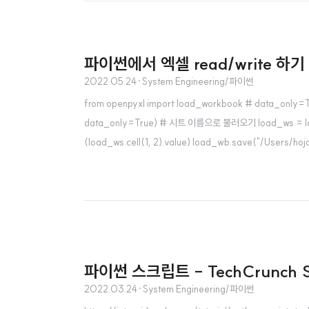
파이썬에서 엑셀 read/write 하기 
2022.05.24
·
System Engineering/파이썬
from openpyxl import load_workbook # data_only
data_only=True) # 시트 이름으로 불러오기 load_ws = loa
(load_ws.cell(1, 2).value) load_wb.save("/Users/hoj
파이썬 스크립트 - TechCrunch S
2022.03.24
·
System Engineering/파이썬