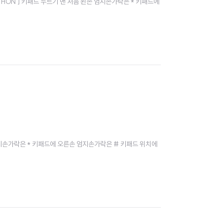
래머스 / PYTHON ] 키패드 누르기 맨 처음 왼손 엄지손가락은 * 키패드에
처음 왼손 엄지손가락은 * 키패드에 오른손 엄지손가락은 # 키패드 위치에