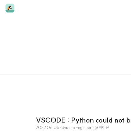
VSCODE : Python could not
2022.06.06
·
System Engineering/파이썬