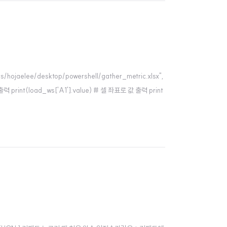
jaelee/desktop/powershell/gather_metric.xlsx",
print(load_ws['A1'].value) # 셀 좌표로 값 출력 print