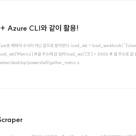
+ Azure CLI와 같이 활용!
=Ture로 해줘야 수식이 아닌 값으로 받아온다. load_wb = load_workbook( "/Users/ho
d_wb['Metrics'] #셀 주소에 갑 입력 load_ws['C5'] = 6666 # 셀 주소로 값 출력 
aelee/desktop/powershell/gather_metric.x..
craper