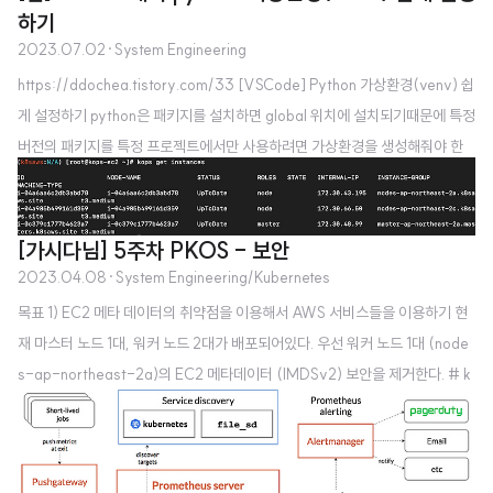
하기
머 그룹 A의 오프셋 2를 쓰면, 해당 그룹 내에서는 오프셋 2를 건너뛰고 사용하
2023.07.02
·
System Engineering
는 것이고, 컨슈머 그룹 B에서는 그룹 A와 완전히 별개로 오프셋 2를 또 쓸 수
https://ddochea.tistory.com/33 [VSCode] Python 가상환경(venv) 쉽
있는 것이다.
게 설정하기 python은 패키지를 설치하면 global 위치에 설치되기때문에 특정
버전의 패키지를 특정 프로젝트에서만 사용하려면 가상환경을 생성해줘야 한
다. python -m venv {경로명/폴더명} 명령어를 써서 쉽게 ddochea.tistory.
com
[가시다님] 5주차 PKOS - 보안
2023.04.08
·
System Engineering/Kubernetes
목표 1) EC2 메타 데이터의 취약점을 이용해서 AWS 서비스들을 이용하기 현
재 마스터 노드 1대, 워커 노드 2대가 배포되어있다. 우선 워커 노드 1대 (node
s-ap-northeast-2a)의 EC2 메타데이터 (IMDSv2) 보안을 제거한다. # k
ops edit ig nodes-ap-northeast-2a --- # 아래 3줄 제거 spec: instan
ceMetadata: httpPutResponseHopLimit: 1 httpTokens: required --- #
업데이트 적용 : 노드1대 롤링업데이트 kops update cluster --yes && ech