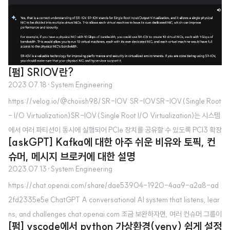
워크에 대해 데이터를 릴레하는 네트워크 토폴로지이다. 모든 메시 노드들은 네
트워크 내의 데이터 분산에 협업한다. 출처 - wikipedia Serv phantasmicm
eans.tistory.com
[펌] SRIOV란?
2023.07.18
·
System Engineering
https://velog.io/@choiish98/SR-IOV SR-IOVSR-IOV(Single Root
- I/O Virtualization)SR-IOV(Single Root I/O Virtualization)는 시스템
에서 여러 파티션이 동시에 실행되어 PCIe 장치를 공유할 수 있도록 PCI3 확장
[askGPT] Kafka에 대한 아주 쉬운 비유와 토픽, 컨
스펙을 정의하는 PCIe(Periphvelog.io그냥 하나의 물리적 NIC로 여러 개의
슈머, 메시지 브로커에 대한 설명
vNIC 만든다는거같은데?? 아 이해함 결국에는 네트워크를 모든 VM들이 sha
2023.07.13
·
System Engineering
red로 쓰는게 아니고, 격벽을 만들어두고 자기 한테 할당된 것만 쓰게 하는 기
https://chat.openai.com/share/dae53904-1920-4aa9-a2a8-ad
술이네 -> isolation을 위한거구만
2fd2335e5e ChatGPT A conversational AI system that listens, lear
ns, and challenges chat.openai.com 조금 보완하자면, 여러 컨슈머 그룹이
[펌] vscode에서 python 가상환경(venv) 쉽게 설정
존재하고, 각 컨슈머 그룹은 독립적인 파티션의 오프셋을 갖는다. 따라서 컨슈